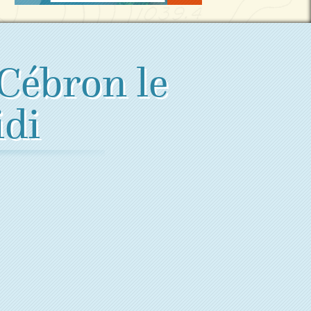
 Cébron le
di