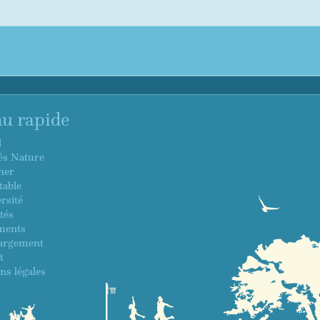
u rapide
l
tés Nature
ner
table
rsité
tés
ments
argement
t
ns légales